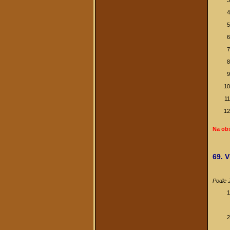
Na ob
69. V
Podle 