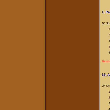
1. P
Jiří St
Na ob
15. A
Jiří St