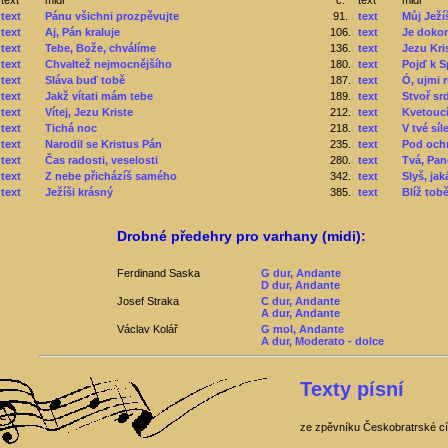
text
Pánu všichni prozpěvujte
91.
text
Můj Ježíš
text
Aj, Pán kraluje
106.
text
Je doko
text
Tebe, Bože, chválíme
136.
text
Jezu Kri
text
Chvaltež nejmocnějšího
180.
text
Pojď k S
text
Sláva buď tobě
187.
text
Ó, ujmi 
text
Jakž vítati mám tebe
189.
text
Stvoř sr
text
Vítej, Jezu Kriste
212.
text
Kvetoucí
text
Tichá noc
218.
text
V tvé sí
text
Narodil se Kristus Pán
235.
text
Pod och
text
Čas radosti, veselosti
280.
text
Tvá, Pane
text
Z nebe přicházíš samého
342.
text
Slyš, jak
text
Ježíši krásný
385.
text
Blíž tob
Drobné předehry pro varhany (midi):
Ferdinand Saska
G dur, Andante
D dur, Andante
Josef Straka
C dur, Andante
A dur, Andante
Václav Kolář
G mol, Andante
A dur, Moderato - dolce
Texty písní
ze zpěvníku Českobratrské cír