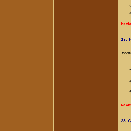
Na ob
17. 
Joachi
Na ob
28. 