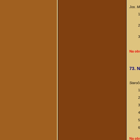
Jos. M
Na ob
73. N
Staroč
Na ob