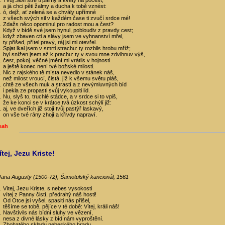
Tvůj Sion stře ti palmy a květy na počest;
a já chci pěti žalmy a ducha k tobě vznést:
ó, dejž, ať zelená se a chvály upřímné
z všech svých sil v každém čase ti zvučí srdce mé!
Zdažs něco opominul pro radost mou a čest?
Když v bídě své jsem hynul, pobloudiv z pravdy cest;
když zbaven cti a slávy jsem ve vyhnanství mřel,
ty přišed, přítel pravý, ráj jsi mi otevřel.
Spjat lkal jsem v smrti strachu: ty rozbils hrobu mříž;
byl snížen jsem až k prachu: ty v svou mne zdvihnuv výš,
čest, pokoj. věčné jmění mi vrátils v hojnosti
a ještě konec není tvé božské milosti.
Nic z rajského tě místa nevedlo v stánek náš,
než milost vroucí, čistá, jíž k všemu světu pláš,
chtě ze všech muk a strastí a z nevýmluvných bíd
i pekla ze propasti svůj vykoupiti lid.
Nu, slyš to, truchlé stádce, a v srdce si to vpiš,
že ke konci se v krátce tvá úzkost schýlí již:
aj, ve dveřích již stojí tvůj pastýř laskavý,
on vše tvé rány zhojí a křivdy napraví.
sah
ítej, Jezu Kriste!
Jana Augusty (1500-72), Šamotulský kancionál, 1561
Vítej, Jezu Kriste, s nebes vysokosti
vítej z Panny čistí, předrahý náš hosti!
Od Otce jsi vyšel, spasiti nás přišel,
těšíme se tobě, pějíce v té době: Vítej, králi náš!
Navštívils nás bídní sluhy ve vězení,
nesa z divné lásky z bíd nám vyproštění.
Zbohatého skladu nebeského hradu