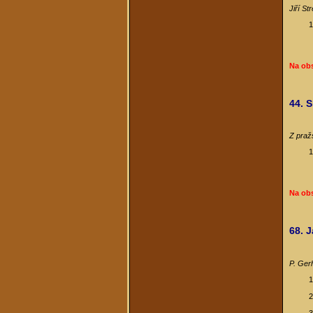
Jiří St
Na ob
44. 
Z praž
Na ob
68. 
P. Ger