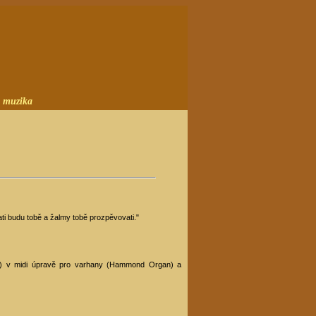
 muzika
ti budu tobě a žalmy tobě prozpěvovati."
ané) v midi úpravě pro varhany (Hammond Organ) a