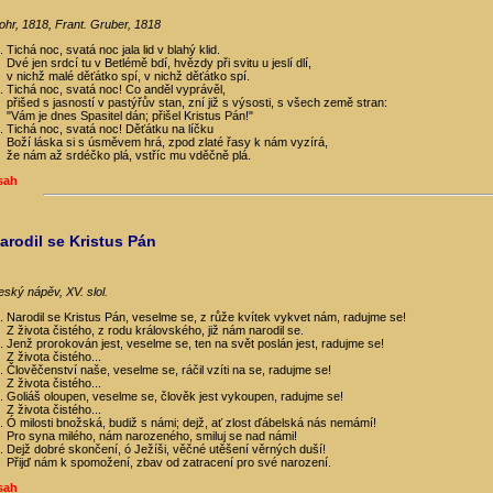
ohr, 1818, Frant. Gruber, 1818
Tichá noc, svatá noc jala lid v blahý klid.
Dvé jen srdcí tu v Betlémě bdí, hvězdy při svitu u jeslí dlí,
v nichž malé děťátko spí, v nichž děťátko spí.
Tichá noc, svatá noc! Co anděl vyprávěl,
přišed s jasností v pastýřův stan, zní již s výsosti, s všech země stran:
"Vám je dnes Spasitel dán; přišel Kristus Pán!"
Tichá noc, svatá noc! Děťátku na líčku
Boží láska si s úsměvem hrá, zpod zlaté řasy k nám vyzírá,
že nám až srdéčko plá, vstříc mu vděčně plá.
sah
arodil se Kristus Pán
eský nápěv, XV. slol.
Narodil se Kristus Pán, veselme se, z růže kvítek vykvet nám, radujme se!
Z života čistého, z rodu královského, již nám narodil se.
Jenž prorokován jest, veselme se, ten na svět poslán jest, radujme se!
Z života čistého...
Člověčenství naše, veselme se, ráčil vzíti na se, radujme se!
Z života čistého...
Goliáš oloupen, veselme se, člověk jest vykoupen, radujme se!
Z života čistého...
Ó milosti bnožská, budiž s námi; dejž, ať zlost ďábelská nás nemámí!
Pro syna milého, nám narozeného, smiluj se nad námi!
Dejž dobré skončení, ó Ježíši, věčné utěšení věrných duší!
Přijď nám k spomožení, zbav od zatracení pro své narození.
sah