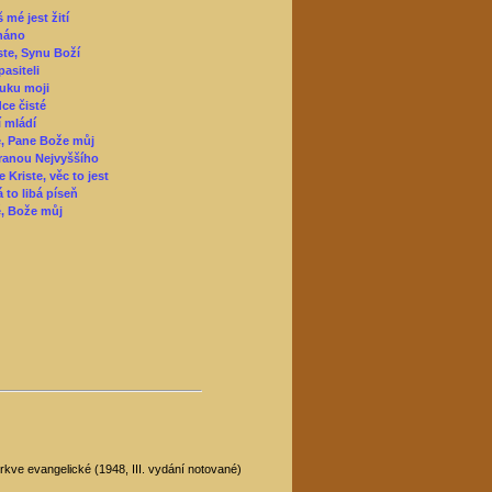
 mé jest žití
náno
ste, Synu Boží
pasiteli
ruku moji
dce čisté
 mládí
le, Pane Bože můj
ranou Nejvyššího
 Kriste, věc to jest
á to libá píseň
ě, Bože můj
kve evangelické (1948, III. vydání notované)