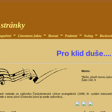
stránky
-
-
-
-
-
upaření
Literatura faktu
Bonsai
Podzemí
Swing
Rocková
Pro klid duše....
Motto:
"Bože, píseň novou zpíva
Žalm 144, 9.
rané melodie ze zpěvníku Českobratrské církve evangelické (1948, III. vydání notov
ello s texty písní (číslování písní je podle zpěvníku)...
text
midi
č.
text
midi