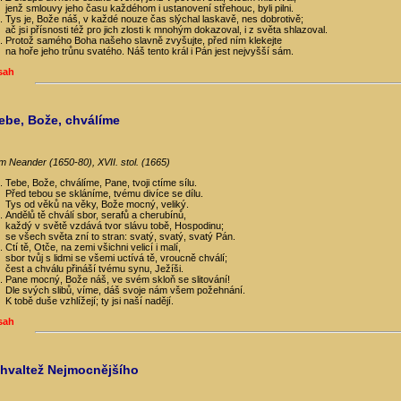
jenž smlouvy jeho času každéhom i ustanovení střehouc, byli pilni.
Tys je, Bože náš, v každé nouze čas slýchal laskavě, nes dobrotivě;
ač jsi přísnosti též pro jich zlosti k mnohým dokazoval, i z světa shlazoval.
Protož samého Boha našeho slavně zvyšujte, před ním klekejte
na hoře jeho trůnu svatého. Náš tento král i Pán jest nejvyšší sám.
sah
Tebe, Bože, chválíme
m Neander (1650-80), XVII. stol. (1665)
Tebe, Bože, chválíme, Pane, tvoji ctíme sílu.
Před tebou se skláníme, tvému divíce se dílu.
Tys od věků na věky, Bože mocný, veliký.
Andělů tě chválí sbor, serafů a cherubínů,
každý v světě vzdává tvor slávu tobě, Hospodinu;
se všech světa zní to stran: svatý, svatý, svatý Pán.
Ctí tě, Otče, na zemi všichni velicí i malí,
sbor tvůj s lidmi se všemi uctívá tě, vroucně chválí;
čest a chválu přináší tvému synu, Ježíši.
Pane mocný, Bože náš, ve svém skloň se slitování!
Dle svých slibů, víme, dáš svoje nám všem požehnání.
K tobě duše vzhlížejí; ty jsi naší nadějí.
sah
Chvaltež Nejmocnějšího