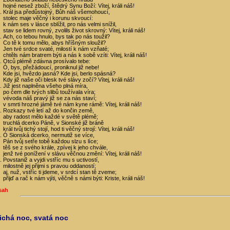
hojné nesež zboží, štědrý Synu Boží: Vítej, králi náš!
Král jsa předůstojný, Bůh náš všemohoucí,
stolec maje věčný i korunu skvoucí:
k nám ses v lásce sblížil, pro nás velmi snížil,
stav se lidem rovný, zvolils život skrovný: Vítej, králi náš!
Ach, co tebou hnulo, bys tak po nás toužil?
Co tě k tomu mělo, abys hříšným sloužil?
Jen tvé srdce svaté, milostí k nám vzňaté;
chtěls nám bratrem býti a nás k sobě vzíti: Vítej, králi náš!
Otců plémě zdávna prosívalo tebe:
Ó, bys, přežádoucí, proniknul již nebe!
Kde jsi, hvězdo jasná? Kde jsi, berlo spásná?
Kdy již naše oči blesk tvé slávy zočí? Vítej, králi náš!
Již jest naplněna všeho plná míra,
po čem dle tvých slibů toužívala víra;
vévoda náš pravý již se za nás staví;
v smrti hrozné jámě tvé nám kyne rámě: Vítej, králi náš!
Rozkazy tvé letí až do končin země,
aby radost mělo každé v světě plémě;
truchlá dcerko Páně, v Sionské již bráně
král tvůj tichý stojí, hod ti věčný strojí: Vítej, králi náš!
Ó Sionská dcerko, nermutiž se více,
Pán tvůj setře tobě každou slzu s líce;
těš se z svého krále, zpívej k jeho chvále,
jenž tvé ponížení v slávu věčnou změní: Vítej, králi náš!
Povstaniž a vyjdi vstříc mu s uctivostí,
milostně jej přijmi s pravou oddaností;
aj, nuž, vstříc ti jdeme, v srdcí stan tě zveme;
přijď a rač k nám vjíti, věčně s námi býti: Kriste, králi náš!
sah
Tichá noc, svatá noc