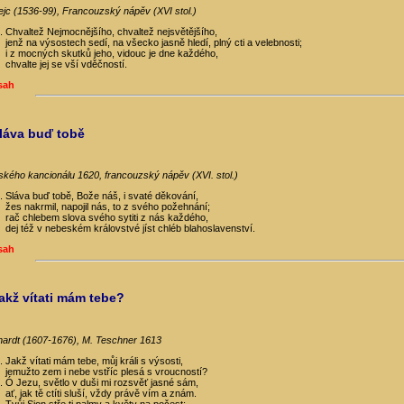
rejc (1536-99), Francouzský nápěv (XVI stol.)
Chvaltež Nejmocnějšího, chvaltež nejsvětějšího,
jenž na výsostech sedí, na všecko jasně hledí, plný cti a velebnosti;
i z mocných skutků jeho, vidouc je dne každého,
chvalte jej se vší vděčností.
sah
Sláva buď tobě
ského kancionálu 1620, francouzský nápěv (XVI. stol.)
Sláva buď tobě, Bože náš, i svaté děkování,
žes nakrmil, napojil nás, to z svého požehnání;
rač chlebem slova svého sytiti z nás každého,
dej též v nebeském královstvé jíst chléb blahoslavenství.
sah
Jakž vítati mám tebe?
hardt (1607-1676), M. Teschner 1613
Jakž vítati mám tebe, můj králi s výsosti,
jemužto zem i nebe vstříc plesá s vroucností?
Ó Jezu, světlo v duši mi rozsvěť jasné sám,
ať, jak tě ctíti sluší, vždy právě vím a znám.