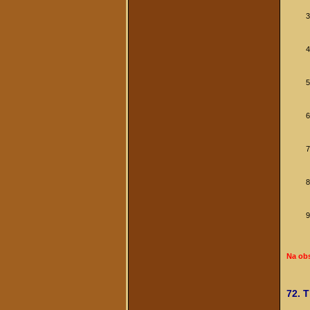
Na ob
72. 