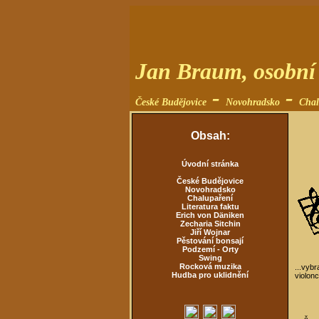
Jan Braum, osobní 
-
-
České Budějovice
Novohradsko
Chal
Obsah:
Úvodní stránka
České Budějovice
Novohradsko
Chalupaření
Literatura faktu
Erich von Däniken
Zecharia Sitchin
Jiří Wojnar
Pěstování bonsají
Podzemí - Orty
Swing
Rocková muzika
...vyb
Hudba pro uklidnění
violonc
č.