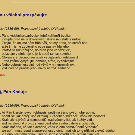
ánu všichni prozpěvujte
rejc (1536-99), Francouzský nápěv (XVI stol.)
Pánu všichni prozpěvujte, kdežkoli kteří bydlíte,
vstupte před něj s dověrností, služte mu stále s radostí.
Znejte, že on jest sám Bůh náš, ne my sebe, on stvořil nás
a že jím jsme zvoleného ovce pastvy lidu jeho.
Protož to rozvažujíce, do bran jeho vcházejíce,
oslavujte v síních jeho jej k sobě tak laskavého.
Chválu s srdečnou věčností vzdejte jeho velebnosti!
Jeho jméno vyvyšujte, chvalte, ctěte, vyznávejte!
Nebo dobroty jest plný, od věků v ní neproměnný,
jest i věčná pravda jeho, nikdy nemýlí žádného.
sah
j, Pán Kraluje
rejc (1536-99), Francouzský nápěv (XVI stol.)
Aj, Pán kraluje, svých obhajuje, sedě na trůnu svých cherubínů:
nechť se, jak chtějí, lidé vztekají, i všechen svět boří, však nic neobdrží.
Král náš největší a nejmocnější nad všecky lidi, jak každý vidí,
jest na Sionu. A protož jménu čest jeho svatosti dejte s uctivostí.
Krále našeho, ač tak slavného, však v jeho panství není tyranství,
ale upřímnost, soud a spravednost v otcích našich toho příklad zjevný všeho.
Z sloupu divného oblaku svého, jenž v povětří stál, otcům mluvíval,